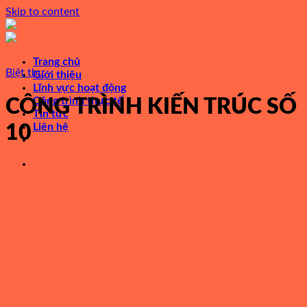
Skip to content
Trang chủ
Biệt thự
Giới thiệu
Lĩnh vực hoạt động
Công trình thực tế
CÔNG TRÌNH KIẾN TRÚC SỐ
Tin tức
Liên hệ
10